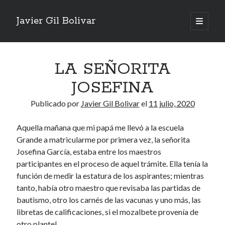
Javier Gil Bolivar
abrir
menú
Barra
principa
Entradas recientes
lateral
LA SEÑORITA
UNA DOLENCIA OCASIONAL
16 noviembre, 2025
JOSEFINA
EL CAFÉ MEDELLÍN
14 septiembre, 2025
Publicado por
Javier Gil Bolivar
el
11 julio, 2020
LA POLÍTICA
18 mayo, 2025
Aquella mañana que mi papá me llevó a la escuela
LA ERRANCIA DE LOS DOMICOES
18 mayo, 2025
Grande a matricularme por primera vez, la señorita
MÁS DE POLÍTICA
Josefina García, estaba entre los maestros
18 mayo, 2025
participantes en el proceso de aquel trámite. Ella tenía la
UN REGRESO
función de medir la estatura de los aspirantes; mientras
18 mayo, 2025
tanto, había otro maestro que revisaba las partidas de
UNA BUENA HORA
bautismo, otro los carnés de las vacunas y uno más, las
29 diciembre, 2024
libretas de calificaciones, si el mozalbete provenía de
CUEVA BONITA
16 diciembre, 2024
otro plantel.