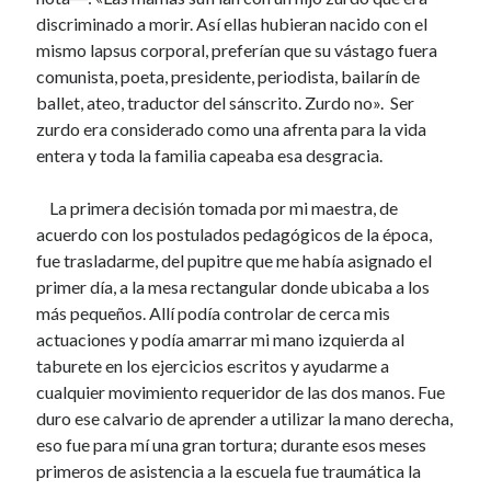
EL CARRITO DE MADERA(r)
discriminado a morir. Así ellas hubieran nacido con el
7 febrero, 2020
mismo lapsus corporal, preferían que su vástago fuera
UBALDINA CHONTÁ(r)
comunista, poeta, presidente, periodista, bailarín de
21 enero, 2020
ballet, ateo, traductor del sánscrito. Zurdo no». Ser
DÉJENME HABLAR, NO JODAN
zurdo era considerado como una afrenta para la vida
7 enero, 2020
entera y toda la familia capeaba esa desgracia.
NI VÍSPERAS NI NADA
13 diciembre, 2019
LAST CALL
La primera decisión tomada por mi maestra, de
7 diciembre, 2019
acuerdo con los postulados pedagógicos de la época,
BOCETOS(r)
fue trasladarme, del pupitre que me había asignado el
29 noviembre, 2019
primer día, a la mesa rectangular donde ubicaba a los
INTRASCENDENCIAS
más pequeños. Allí podía controlar de cerca mis
23 noviembre, 2019
actuaciones y podía amarrar mi mano izquierda al
EL CATAPILERO
15 noviembre, 2019
taburete en los ejercicios escritos y ayudarme a
LOS DE LA AGUJA Y EL DEDAL
cualquier movimiento requeridor de las dos manos. Fue
8 noviembre, 2019
duro ese calvario de aprender a utilizar la mano derecha,
DON ANTONIO, EL VIAJANTE
eso fue para mí una gran tortura; durante esos meses
1 noviembre, 2019
primeros de asistencia a la escuela fue traumática la
EVOCACIONES