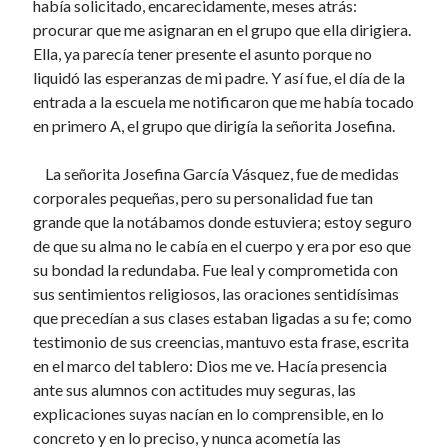
había solicitado, encarecidamente, meses atrás:
8 agosto, 2023
procurar que me asignaran en el grupo que ella dirigiera.
DON ALFONSO RODRÍGUEZ CANO
21 julio, 2023
Ella, ya parecía tener presente el asunto porque no
LAS VUELTAS QUE DA LA VIDA
liquidó las esperanzas de mi padre. Y así fue, el día de la
30 junio, 2023
entrada a la escuela me notificaron que me había tocado
«ADIÓS, DIJO AL MUNDO»
en primero A, el grupo que dirigía la señorita Josefina.
4 junio, 2023
LAS MANOS DE MI PAPÁ
La señorita Josefina García Vásquez, fue de medidas
17 abril, 2023
corporales pequeñas, pero su personalidad fue tan
OTROS EFECTOS DE LA PANDEMIA
21 marzo, 2023
grande que la notábamos donde estuviera; estoy seguro
LAS REMESAS DE LA MINA
de que su alma no le cabía en el cuerpo y era por eso que
12 marzo, 2023
su bondad la redundaba. Fue leal y comprometida con
ES EL COLMO
sus sentimientos religiosos, las oraciones sentidísimas
26 febrero, 2023
que precedían a sus clases estaban ligadas a su fe; como
OTRA VEZ EL PARQUE
testimonio de sus creencias, mantuvo esta frase, escrita
26 febrero, 2023
en el marco del tablero: Dios me ve. Hacía presencia
TRANCES ELEMENTALES
22 enero, 2023
ante sus alumnos con actitudes muy seguras, las
LA UTOPÍA DE LOS PENSARES
explicaciones suyas nacían en lo comprensible, en lo
5 enero, 2023
concreto y en lo preciso, y nunca acometía las