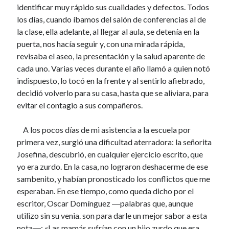
ARMADOS(r)
identificar muy rápido sus cualidades y defectos. Todos
31 julio, 2020
los días, cuando íbamos del salón de conferencias al de
LA SEÑORITA JOSEFINA
la clase, ella adelante, al llegar al aula, se detenía en la
11 julio, 2020
puerta, nos hacía seguir y, con una mirada rápida,
EL HAMBRE ES DE COLORES
20 junio, 2020
revisaba el aseo, la presentación y la salud aparente de
JUANITO
cada uno. Varias veces durante el año llamó a quien notó
6 junio, 2020
indispuesto, lo tocó en la frente y al sentirlo afiebrado,
EL MAESTRO QUE NOS LLEVÓ A CONOCER EL MAR
decidió volverlo para su casa, hasta que se aliviara, para
15 mayo, 2020
evitar el contagio a sus compañeros.
LA MONJA CATALANA
11 mayo, 2020
A los pocos días de mi asistencia a la escuela por
JOSÉ HOYOS MUÑOZ
5 mayo, 2020
primera vez, surgió una dificultad aterradora: la señorita
EL ABUELO EMÉRITO
Josefina, descubrió, en cualquier ejercicio escrito, que
28 abril, 2020
yo era zurdo. En la casa, no lograron deshacerme de ese
CON DOLOR
sambenito, y habían pronosticado los conflictos que me
19 abril, 2020
esperaban. En ese tiempo, como queda dicho por el
TIEMPO, DON VÍCTOR
escritor, Oscar Domínguez ―palabras que, aunque
11 marzo, 2020
utilizo sin su venia. son para darle un mejor sabor a esta
¡VACACIONES!(r)
21 febrero, 2020
nota―: «Las mamás sufrían con un hijo zurdo que era