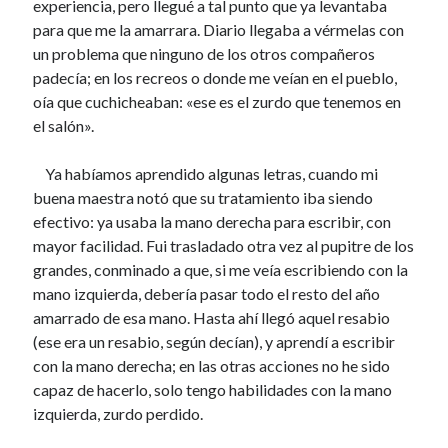
experiencia, pero llegué a tal punto que ya levantaba
25 octubre, 2019
para que me la amarrara. Diario llegaba a vérmelas con
UN APRENDIZ DEL MÁS ALLÁ
19 octubre, 2019
un problema que ninguno de los otros compañeros
PLATA DE BORRACHO
padecía; en los recreos o donde me veían en el pueblo,
11 octubre, 2019
oía que cuchicheaban: «ese es el zurdo que tenemos en
el salón».
Comentarios recientes
Ya habíamos aprendido algunas letras, cuando mi
buena maestra notó que su tratamiento iba siendo
María Victoria Muñoz Yepes
en
RETORNELOS
efectivo: ya usaba la mano derecha para escribir, con
Margarita Tamayo Zuluaga
en
RETORNELOS
mayor facilidad. Fui trasladado otra vez al pupitre de los
Rodrigo Zuluaga Ruiz
en
UNA RODADA DE PEPE LUIS
grandes, conminado a que, si me veía escribiendo con la
Tulio Mario Rojo Fernández
en
DON ALFONSO RODRÍGUEZ CANO
mano izquierda, debería pasar todo el resto del año
Martha Gómez Rodriguez
en
DON ALFONSO RODRÍGUEZ CANO
amarrado de esa mano. Hasta ahí llegó aquel resabio
(ese era un resabio, según decían), y aprendí a escribir
con la mano derecha; en las otras acciones no he sido
capaz de hacerlo, solo tengo habilidades con la mano
izquierda, zurdo perdido.