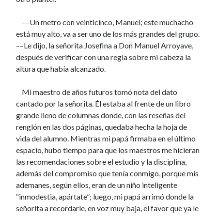
RETORNELOS
26 octubre, 2024
––Un metro con veinticinco, Manuel; este muchacho
TOPACIO, EL GALLO CAPÓN
está muy alto, va a ser uno de los más grandes del grupo.
28 septiembre, 2024
––Le dijo, la señorita Josefina a Don Manuel Arroyave,
“LA MUJER QUE LLEGABA A LAS SEÍS”
después de verificar con una regla sobre mi cabeza la
7 septiembre, 2024
altura que había alcanzado.
“EL ARNES”
6 agosto, 2024
“MI VIEJO”
Mi maestro de años futuros tomó nota del dato
23 junio, 2024
cantado por la señorita. Él estaba al frente de un libro
LA VENTANA
grande lleno de columnas donde, con las reseñas del
17 junio, 2024
renglón en las dos páginas, quedaba hecha la hoja de
LO MOTILARON POR CAJETILLAS
vida del alumno. Mientras mi papá firmaba en el último
7 enero, 2024
espacio, hubo tiempo para que los maestros me hicieran
UNA ANÉCDOTA DE DON ARGEMIRO
10 diciembre, 2023
las recomendaciones sobre el estudio y la disciplina,
UN ROCE MECANOGRÁFICO
además del compromiso que tenía conmigo, porque mis
19 octubre, 2023
ademanes, según ellos, eran de un niño inteligente
UNA RODADA DE PEPE LUIS
“inmodestia, apártate”; luego, mi papá arrimó donde la
3 septiembre, 2023
señorita a recordarle, en voz muy baja, el favor que ya le
PESADUMBRES