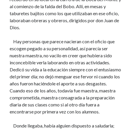
LENGUA Y ORTOGRAFÍA
al comienzo de la falda del Bobo. Allí, en mesas y
5 diciembre, 2021
taburetes bajitos como los que utilizaban en ese oficio,
SE ACABÓ LA LEÑA
laboraban obreras y obreros, dirigidos por don Juan de
20 noviembre, 2021
Dios.
LA TÍA AURA PASTORA
24 octubre, 2021
Hay personas que parece nacieran con el oficio que
DE LAS SEMANAS SANTAS
17 septiembre, 2021
escogen pegado a su personalidad, así parecía ser
COINCIDENCIAS COINCIDENTES
nuestra maestra, no vacilo en creer que hubiera sido
17 septiembre, 2021
inconcebible verla laborando en otras actividades.
A DON ARTURO MAZO, EL DE EL SUBMARINO
Dedicó su vida a la educación siempre con el entusiasmo
17 septiembre, 2021
del primer día; no dejó menguar ese fervor ni cuando los
EL SEÑOR LENGUA DE VACA
años fueron haciéndole el aporte a sus desgastes.
11 septiembre, 2021
Cuando eso de los años, todavía fue maestra, maestra
EL NEGOCIO DE LAS TOTUMAS
28 agosto, 2021
comprometida, maestra consagrada a la preparación
LA PERRA DE FIDELINA
diaria de sus clases como si al otro día fuera a
4 julio, 2021
encontrarse por primera vez con los alumnos.
PREPARÉMONOS
19 junio, 2021
Donde llegaba, había alguien dispuesto a saludarla;
EL FINAL DEL RUMBO