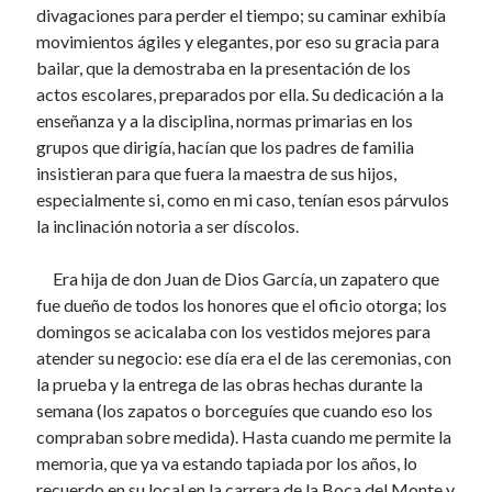
UN ÓBITO SÚBITO
divagaciones para perder el tiempo; su caminar exhibía
31 octubre, 2022
movimientos ágiles y elegantes, por eso su gracia para
A TRABAJAR, M‘HIJA
bailar, que la demostraba en la presentación de los
3 octubre, 2022
actos escolares, preparados por ella. Su dedicación a la
OTRAS NOSTALGIAS
10 septiembre, 2022
enseñanza y a la disciplina, normas primarias en los
FAENA A UN GRAN PEZ
grupos que dirigía, hacían que los padres de familia
2 septiembre, 2022
insistieran para que fuera la maestra de sus hijos,
UNA NOCHE MALA
especialmente si, como en mi caso, tenían esos párvulos
8 agosto, 2022
la inclinación notoria a ser díscolos.
¡QUÉ TRASTEO!
22 mayo, 2022
Era hija de don Juan de Dios García, un zapatero que
DON CARLOS PÉREZ BERRIO
6 mayo, 2022
fue dueño de todos los honores que el oficio otorga; los
LA PRESENCIA DE UN ABUELO
domingos se acicalaba con los vestidos mejores para
22 abril, 2022
atender su negocio: ese día era el de las ceremonias, con
LOS MUDOS DE YARUMAL
la prueba y la entrega de las obras hechas durante la
12 abril, 2022
semana (los zapatos o borceguíes que cuando eso los
LOS JOYEROS
compraban sobre medida). Hasta cuando me permite la
27 febrero, 2022
memoria, que ya va estando tapiada por los años, lo
LA TELEVISIÓN EN YARUMAL
8 enero, 2022
recuerdo en su local en la carrera de la Boca del Monte y