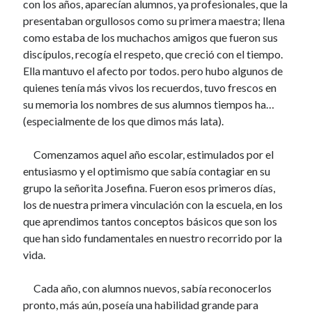
con los años, aparecían alumnos, ya profesionales, que la
25 abril, 2021
presentaban orgullosos como su primera maestra; llena
LIBRANOS, SEÑOR
4 abril, 2021
como estaba de los muchachos amigos que fueron sus
EN LA HONDA
discípulos, recogía el respeto, que creció con el tiempo.
22 marzo, 2021
Ella mantuvo el afecto por todos. pero hubo algunos de
SU ÚLTIMA VOLUNTAD
quienes tenía más vivos los recuerdos, tuvo frescos en
16 enero, 2021
su memoria los nombres de sus alumnos tiempos ha…
SIN EL PUEBLO Y SIN EL ORO
(especialmente de los que dimos más lata).
21 noviembre, 2020
LA RETALIACIÓN DEL FORASTERO
2 noviembre, 2020
Comenzamos aquel año escolar, estimulados por el
LAS DOS VIOLETAS
entusiasmo y el optimismo que sabía contagiar en su
12 octubre, 2020
grupo la señorita Josefina. Fueron esos primeros días,
EL PEROL CON LAS MORROCOTAS(r)
los de nuestra primera vinculación con la escuela, en los
13 septiembre, 2020
que aprendimos tantos conceptos básicos que son los
EL ÚLTIMO VIAJE DE ULISES
que han sido fundamentales en nuestro recorrido por la
29 agosto, 2020
vida.
A MI AMIGO, EL ODONTÓLOGO
24 agosto, 2020
DONATO RIOS: UN GRAN TODERO
Cada año, con alumnos nuevos, sabía reconocerlos
19 agosto, 2020
pronto, más aún, poseía una habilidad grande para